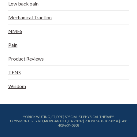
Low back pain
Mechanical Traction
NMES
Pain
Product Reviews
TENS
Wisdom
YORICK WIJTING, PT, DPT | SPECIALIST PHYSICAL THERAPY
17795 MONTEREY RD, MORGAN HILL, CA 95037 | PHONE: 408-707-0234 | FAX:
408-604-0208