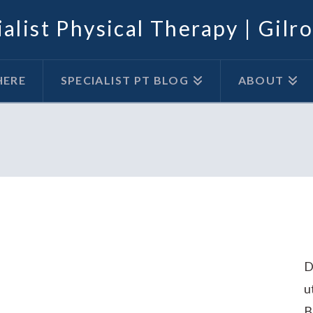
alist Physical Therapy | Gilr
HERE
SPECIALIST PT BLOG
ABOUT
D
u
B