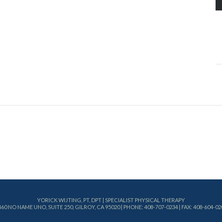
YORICK WIJTING, PT, DPT | SPECIALIST PHYSICAL THERAPY
460 NO NAME UNO, SUITE 250, GILROY, CA 95020 | PHONE: 408-707-0234 | FAX: 408-604-02