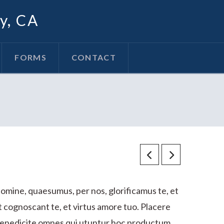
oy, CA
FORMS
CONTACT
omine, quaesumus, per nos, glorificamus te, et
t cognoscant te, et virtus amore tuo. Placere
enedicite omnes qui utuntur hoc productum.