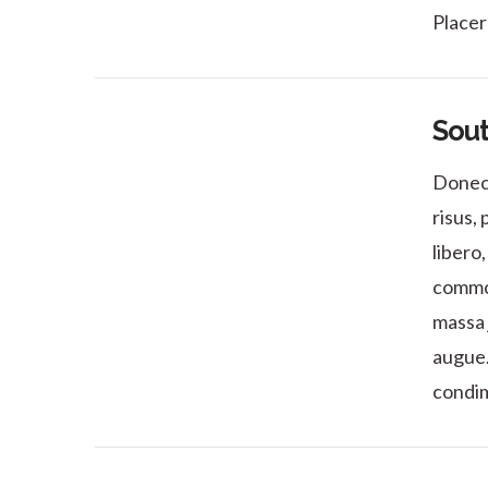
Placer
Sou
Donec 
risus, 
VIEW POST
libero
commod
massa j
augue.
condi