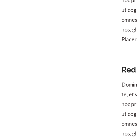
hoc pr
ut cog
omnes 
nos, g
Placer
Red 
Domine
te, et
VIEW POST
hoc pr
ut cog
omnes 
nos, g