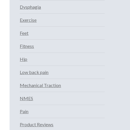
Dysphagia
Exercise
Feet
Fitness
Hip
Low back pain
Mechanical Traction
NMES
Pain
Product Reviews