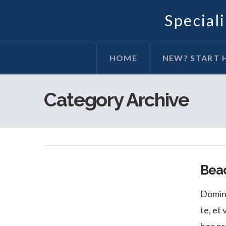
Special
HOME
NEW? START 
Category Archive
Bea
Domine
te, et